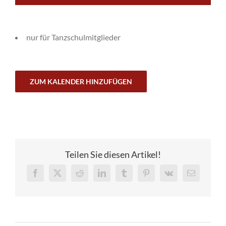
nur für Tanzschulmitglieder
ZUM KALENDER HINZUFÜGEN
Teilen Sie diesen Artikel!
Facebook
X
Reddit
LinkedIn
Tumblr
Pinterest
Vk
Email