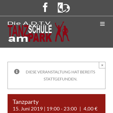
Skip
Facebook
ADTV
to
content
×
DIESE VERANSTALTUNG HAT BEREITS
STATTGEFUNDEN.
Tanzparty
15. Juni 2019 | 19:00
-
23:00
|
4,00 €